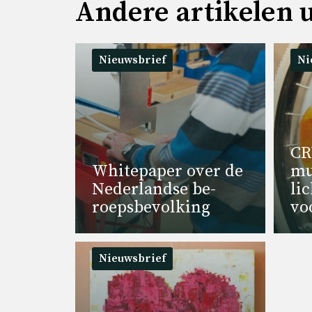
Andere artikelen u
Nieuwsbrief
Ni
CR
Whi­te­pa­per over de
mu­
Ne­der­land­se be­
lic
roeps­be­vol­king
voo
Nieuwsbrief