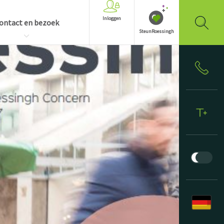
Inloggen
ontact en bezoek
SteunRoessingh