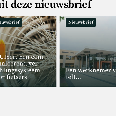
it deze nieuwsbrief
euwsbrief
Nieuwsbrief
UI­Ser: Een com­
ni­ce­rend ver­
h­tings­sys­teem
Een werk­ne­mer v
r fiet­sers
telt...