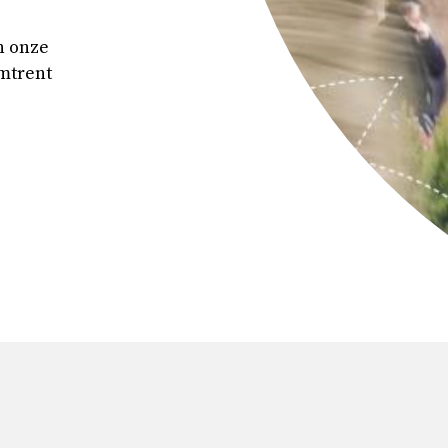
n onze
mtrent