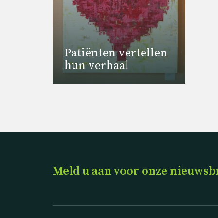
Pa­ti­ën­ten ver­tel­len
hun ver­haal
Meld u aan voor onze nieuwsb