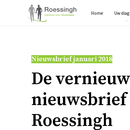
Home
Uw diag
Nieuwsbrief januari 2018
De ver­nieuw
nieuws­brief
Roes­singh