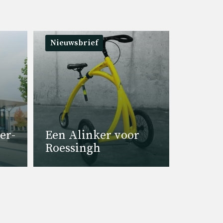
Nieuwsbrief
er­
Een Alin­ker voor
Roes­singh