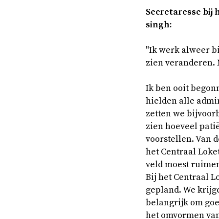
Se­cre­ta­res­se bi
singh:
"Ik werk alweer bi
zien veranderen. 
Ik ben ooit begon
hielden alle admin
zetten we bijvoor
zien hoeveel pati
voorstellen. Van 
het Centraal Loket
veld moest ruimen
Bij het Centraal L
gepland. We krijg
belangrijk om goed
het omvormen van 