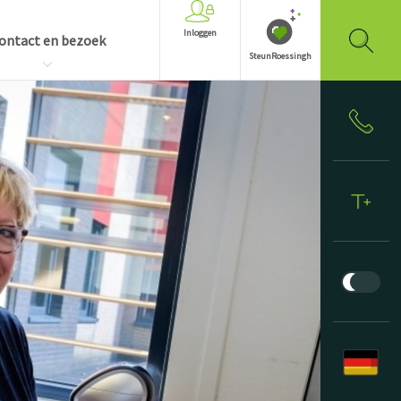
Inloggen
ontact en bezoek
SteunRoessingh