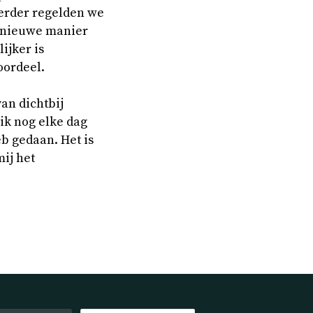
Eerder regelden we
e nieuwe manier
ijker is
oordeel.
van dichtbij
 ik nog elke dag
eb gedaan. Het is
mij het