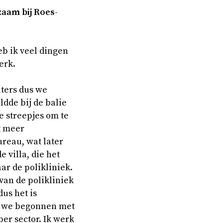
k­zaam bij Roes­
heb ik veel dingen
erk.
ters dus we
ldde bij de balie
e streepjes om te
t meer
ureau, wat later
 villa, die het
ar de polikliniek.
van de polikliniek
us het is
ijn we begonnen met
er sector. Ik werk