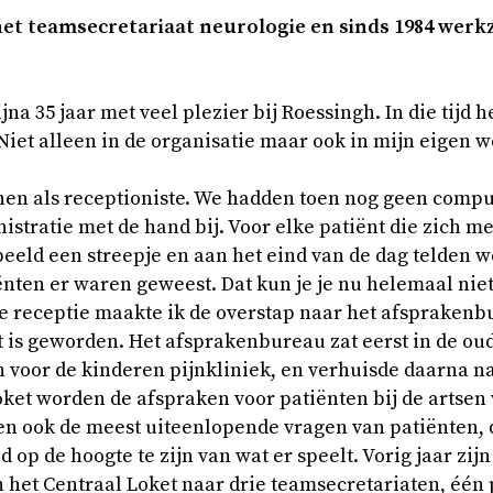
j het team­se­cre­ta­ri­aat neu­ro­lo­gie en sinds 1984 wer
jna 35 jaar met veel plezier bij Roessingh. In die tijd 
Niet alleen in de organisatie maar ook in mijn eigen w
nen als receptioniste. We hadden toen nog geen compu
istratie met de hand bij. Voor elke patiënt die zich me
beeld een streepje en aan het eind van de dag telden w
ënten er waren geweest. Dat kun je je nu helemaal nie
de receptie maakte ik de overstap naar het afsprakenb
 is geworden. Het afsprakenbureau zat eerst in de oude
 voor de kinderen pijnkliniek, en verhuisde daarna na
oket worden de afspraken voor patiënten bij de artsen 
en ook de meest uiteenlopende vragen van patiënten, d
 op de hoogte te zijn van wat er speelt. Vorig jaar z
het Centraal Loket naar drie teamsecretariaten, één p