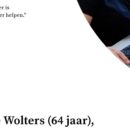
r is
er helpen."
Wolters (64 jaar),