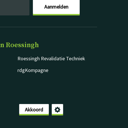
Aanmelden
an Roessingh
Roessingh Revalidatie Techniek
rdgKompagne
Akkoord
Disclaimer
Privacy & cookies