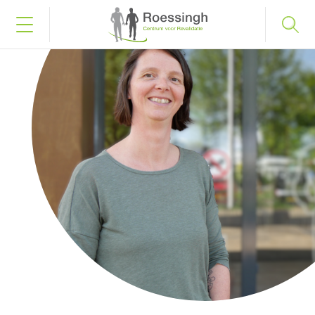
Bel naar 053 487 58 75
Inloggen
Home
Uw diagnose
Uw behandeling
Werken en leren