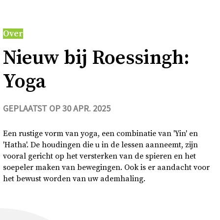
Over
Over
Contact en bezoek
Nieuw bij Roes­singh:
Deutsch
Yoga
Donkere modus
GEPLAATST OP 30 APR. 2025
Een rustige vorm van yoga, een combinatie van 'Yin' en
'Hatha'. De houdingen die u in de lessen aanneemt, zijn
vooral gericht op het versterken van de spieren en het
soepeler maken van bewegingen. Ook is er aandacht voor
het bewust worden van uw ademhaling.