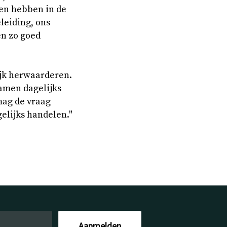
en hebben in de
leiding, ons
en zo goed
ijk herwaarderen.
samen dagelijks
mag de vraag
elijks handelen."
Aanmelden