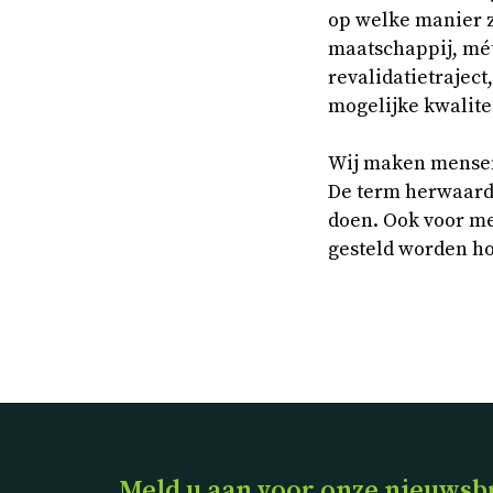
op welke manier 
maatschappij, mét
revalidatietrajec
mogelijke kwalite
Wij maken mensen 
De term herwaarde
doen. Ook voor me
gesteld worden ho
Meld u aan voor onze nieuwsb