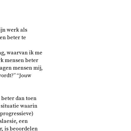
ijn werk als
en beter te
ag, waarvan ik me
werk mensen beter
vragen mensen mij,
wordt?” “Jouw
 beter dan toen
 situatie waarin
 (progressieve)
laesie, een
r, is beoordelen