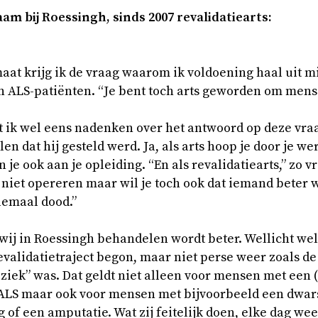
m bij Roes­singh, sinds 2007 re­va­li­da­tie­arts:
aat krijg ik de vraag waarom ik voldoening haal uit m
an ALS-patiënten. “Je bent toch arts geworden om mens
t ik wel eens nadenken over het antwoord op deze vra
len dat hij gesteld werd. Ja, als arts hoop je door je 
 je ook aan je opleiding. “En als revalidatiearts,” zo 
 niet opereren maar wil je toch ook dat iemand beter 
lemaal dood.”
 wij in Roessingh behandelen wordt beter. Wellicht wel
 revalidatietraject begon, maar niet perse weer zoals de
et ziek” was. Dat geldt niet alleen voor mensen met een
 ALS maar ook voor mensen met bijvoorbeeld een dwars
of een amputatie. Wat zij feitelijk doen, elke dag wee