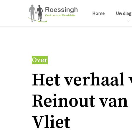
Home
Uw diag
Over
Het ver­haal
Reinout van
Vliet