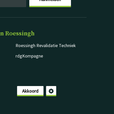
an Roessingh
Roessingh Revalidatie Techniek
rdgKompagne
Akkoord
Disclaimer
Privacy & cookies