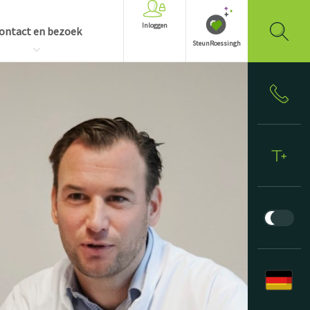
Inloggen
ontact en bezoek
SteunRoessingh