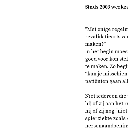
Sinds 2003 werk­zaa
"Met enige regelm
revalidatiearts v
maken?”
In het begin moes
goed voor kon stel
te maken. Zo begin
“kun je misschien
patiënten gaan al
Niet iedereen die
hij of zij aan het
hij of zij nog “ni
spierziekte zoals
hersenaandoening 