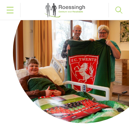
Bel naar 053 487 58 75
Inloggen
Home
Uw diagnose
Uw behandeling
Werken en leren