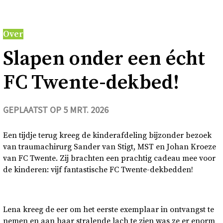
Over
Over
Contact en bezoek
Sla­pen onder een écht
Deutsch
FC Twente-​dekbed!
Donkere modus
GEPLAATST OP 5 MRT. 2026
Een tijdje terug kreeg de kinderafdeling bijzonder bezoek
van traumachirurg Sander van Stigt, MST en Johan Kroeze
van FC Twente. Zij brachten een prachtig cadeau mee voor
de kinderen: vijf fantastische FC Twente-dekbedden!
Lena kreeg de eer om het eerste exemplaar in ontvangst te
nemen en aan haar stralende lach te zien was ze er enorm