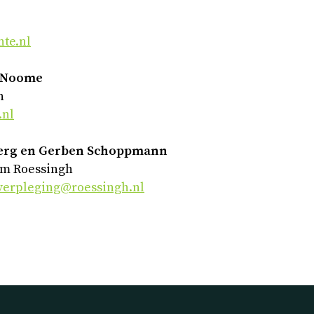
te.nl
h-Noome
n
nl
Berg en Gerben Schoppmann
um Roessingh
sverpleging@roessingh.nl