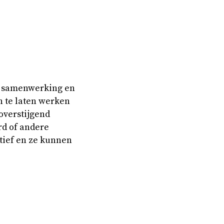
er samenwerking en
n te laten werken
overstijgend
rd of andere
tief en ze kunnen
.