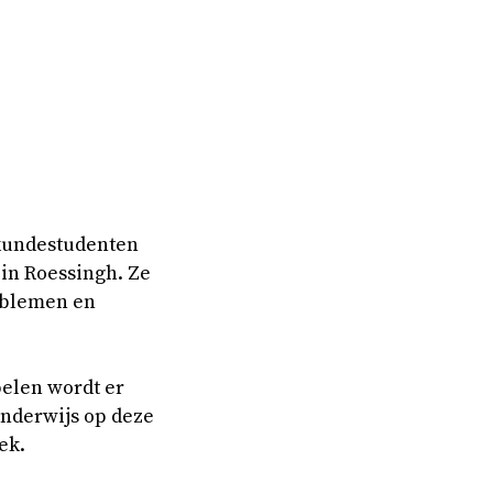
gkundestudenten
in Roessingh. Ze
oblemen en
pelen wordt er
onderwijs op deze
ek.