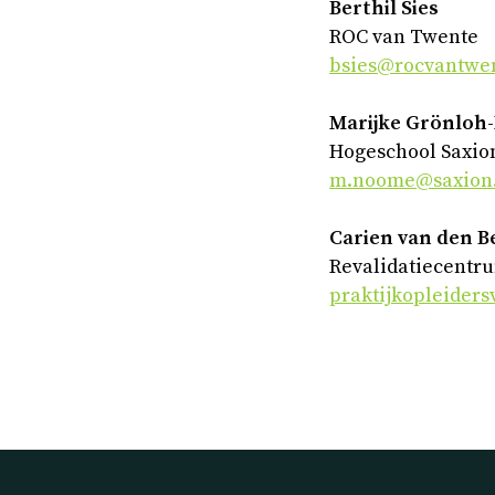
Berthil Sies
ROC van Twente
bsies@rocvantwen
Marijke Grönlo
Hogeschool Saxio
m.noome@saxion.
Carien van den 
Revalidatiecentr
praktijkopleider