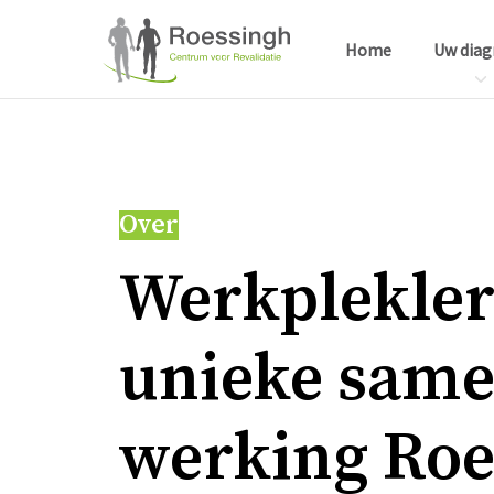
Home
Uw diag
Over
Werk­ple­kle­
unie­ke sa­m
wer­king Roe