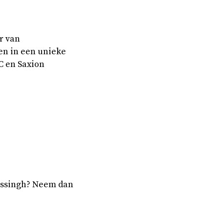
r van
en in een unieke
C en Saxion
oessingh? Neem dan