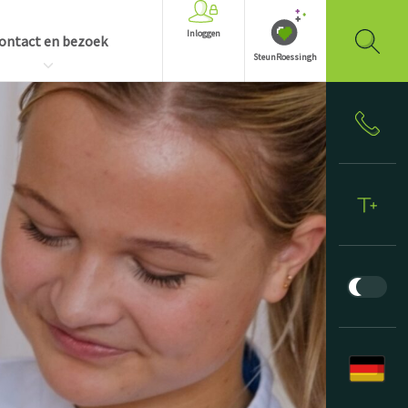
Inloggen
ontact en bezoek
SteunRoessingh