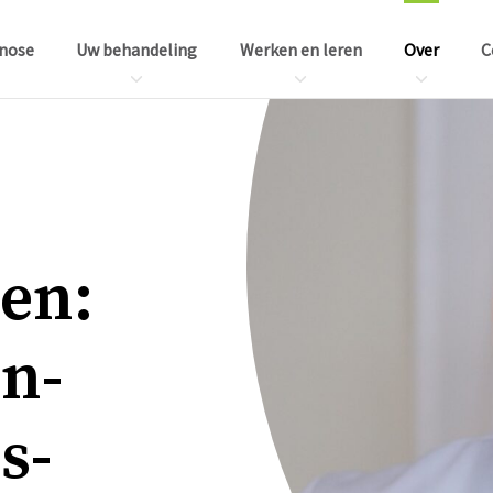
nose
Uw behandeling
Werken en leren
Over
C
ren:
en­
s­