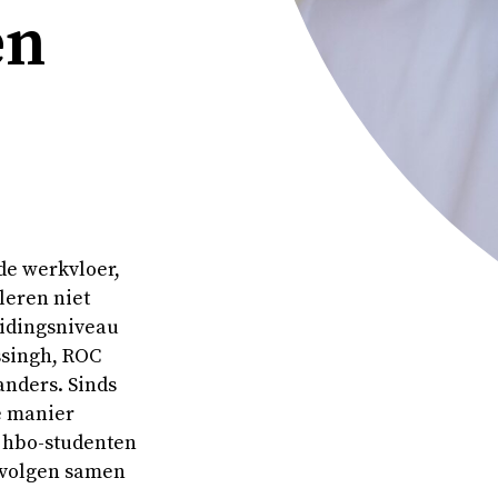
en
de werkvloer,
leren niet
idingsniveau
ssingh, ROC
anders. Sinds
e manier
 hbo-studenten
n volgen samen