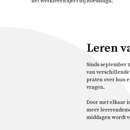
het werkleertraject bij Roessingh.
Leren v
Sinds september z
van verschillend
praten over hun e
vragen.
Door met elkaar i
meer leerrendemen
middagen wordt ve