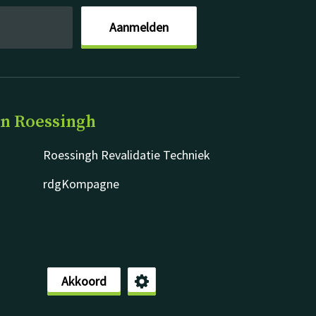
Aanmelden
an Roessingh
Roessingh Revalidatie Techniek
rdgKompagne
Akkoord
Disclaimer
Privacy & cookies