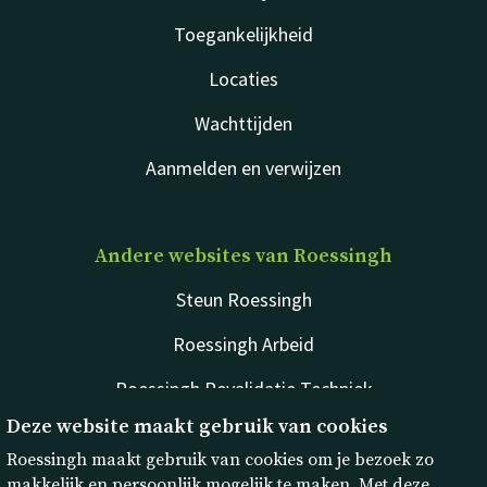
Toegankelijkheid
Locaties
Wachttijden
Aanmelden en verwijzen
Andere websites van Roessingh
Steun Roessingh
Roessingh Arbeid
Roessingh Revalidatie Techniek
Deze website maakt gebruik van cookies
rdgKompagne
Roessingh maakt gebruik van cookies om je bezoek zo
makkelijk en persoonlijk mogelijk te maken. Met deze