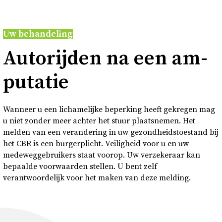
Over
Uw behandeling
Contact en bezoek
Au­to­rij­den na een am­
Deutsch
pu­ta­tie
Donkere modus
Wanneer u een lichamelijke beperking heeft gekregen mag
u niet zonder meer achter het stuur plaatsnemen. Het
melden van een verandering in uw gezondheidstoestand bij
het CBR is een burgerplicht. Veiligheid voor u en uw
medeweggebruikers staat voorop. Uw verzekeraar kan
bepaalde voorwaarden stellen. U bent zelf
verantwoordelijk voor het maken van deze melding.