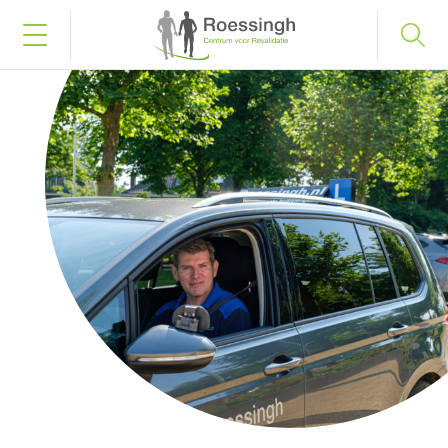
Bel naar 053 487 58 75
Inloggen
Home
Uw diagnose
Uw behandeling
Werken en leren