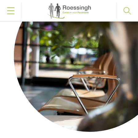
Bel naar 053 487 58 75
Inloggen
Home
Uw diagnose
Uw behandeling
Werken en leren