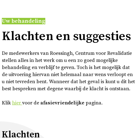
Over
Uw behandeling
Contact en bezoek
Klach­ten en sug­ges­ties
Deutsch
De medewerkers van Roessingh, Centrum voor Revalidatie
stellen alles in het werk om u een zo goed mogelijke
Donkere modus
behandeling en verblijf te geven. Toch is het mogelijk dat
de uitvoering hiervan niet helemaal naar wens verloopt en
u niet tevreden bent. Wanneer dat het geval is kunt u dit het
best bespreken met degene waarbij de klacht is ontstaan.
Klik
hier
voor de
afasievriendelijke
pagina.
Klachten