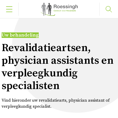
Bel naar 053 487 58 75
Uw behandeling
Inloggen
Revalidatieartsen,
physician assistants en
Home
verpleegkundig
Uw diagnose
specialisten
Uw behandeling
Vind hieronder uw revalidatiearts, physician assistant of
Werken en leren
verpleegkundig specialist.