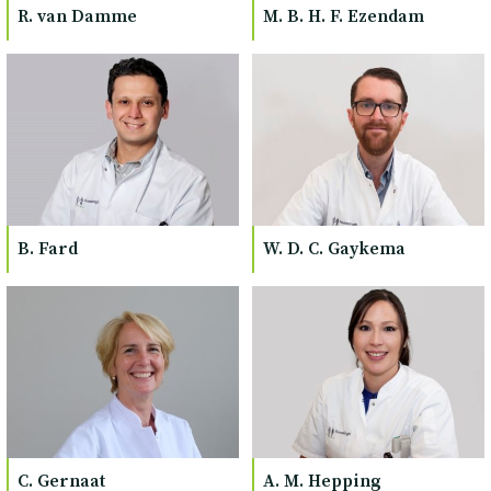
R. van Damme
M. B. H. F. Ezendam
B. Fard
W. D. C. Gaykema
C. Gernaat
A. M. Hepping