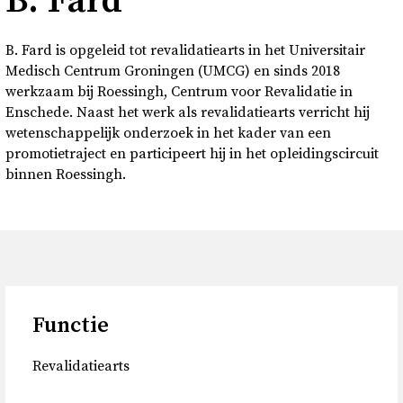
B. Fard
Over
B. Fard is opgeleid tot revalidatiearts in het Universitair
Contact en bezoek
Medisch Centrum Groningen (UMCG) en sinds 2018
werkzaam bij Roessingh, Centrum voor Revalidatie in
Enschede. Naast het werk als revalidatiearts verricht hij
Deutsch
wetenschappelijk onderzoek in het kader van een
promotietraject en participeert hij in het opleidingscircuit
binnen Roessingh.
Donkere modus
Functie
Revalidatiearts