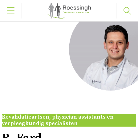
Bel naar 053 487 58 75
Inloggen
Home
Uw diagnose
Uw behandeling
Revalidatieartsen, physician assistants en
verpleegkundig specialisten
Werken en leren