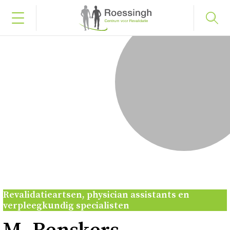
Bel naar 053 487 58 75
Inloggen
Home
Uw diagnose
Uw behandeling
Revalidatieartsen, physician assistants en
verpleegkundig specialisten
Werken en leren