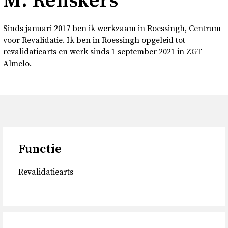
M. Renskers
Over
Sinds januari 2017 ben ik werkzaam in Roessingh, Centrum
Contact en bezoek
voor Revalidatie. Ik ben in Roessingh opgeleid tot
revalidatiearts en werk sinds 1 september 2021 in ZGT
Almelo.
Deutsch
Donkere modus
Functie
Revalidatiearts