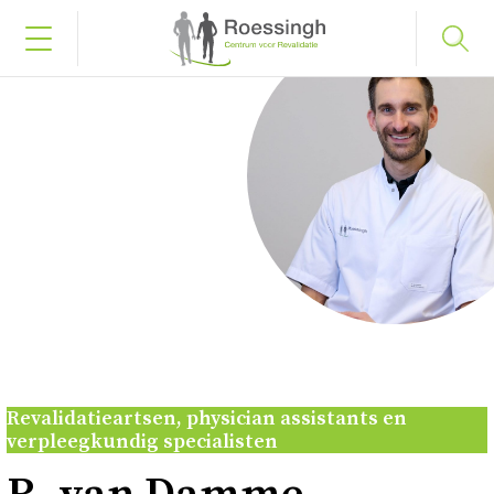
Bel naar 053 487 58 75
Inloggen
Home
Uw diagnose
Uw behandeling
Revalidatieartsen, physician assistants en
verpleegkundig specialisten
Werken en leren