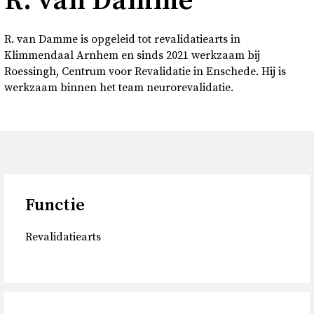
R. van Damme
Over
R. van Damme is opgeleid tot revalidatiearts in
Contact en bezoek
Klimmendaal Arnhem en sinds 2021 werkzaam bij
Roessingh, Centrum voor Revalidatie in Enschede. Hij is
werkzaam binnen het team neurorevalidatie.
Deutsch
Donkere modus
Functie
Revalidatiearts