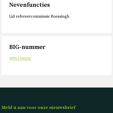
Nevenfuncties
Lid refereercommissie Roessingh
BIG-nummer
49914760101
Meld u aan voor onze nieuwsbrief