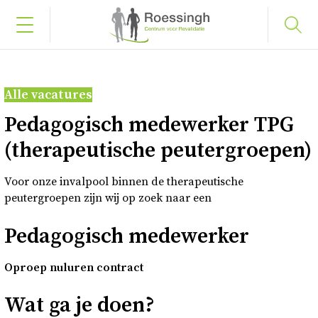
Bel naar 053 487 58 75
Alle vacatures
Inloggen
Pedagogisch medewerker TPG
(therapeutische peutergroepen)
Home
Voor onze invalpool binnen de therapeutische
peutergroepen zijn wij op zoek naar een
Uw diagnose
Pedagogisch medewerker
Uw behandeling
Oproep nuluren contract
Werken en leren
Wat ga je doen?