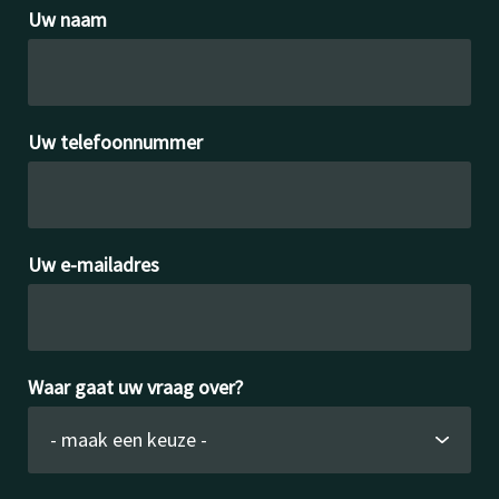
Over
Uw naam
Contact en bezoek
Uw telefoonnummer
Deutsch
Donkere modus
Uw e-mailadres
Waar gaat uw vraag over?