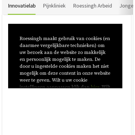
Innovatielab
Pijnkliniek
Roessingh Arbeid
Jonger
Roessingh maakt gebruik van cookies (en
daarmee vergelijkbare technieken) om
uw bezoek aan de website zo makkelijk
en persoonlijk mogelijk te maken. De
door u ingestelde cookies maken het niet
mogelijk om deze content in onze website
weer te geven. Wilt u uw cookie
instellingen aanpassen klik dan
hier
. Wilt
u ons Privacy- en Cookiebeleid inzien klik
dan
hier