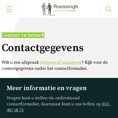
Bel naar 053 487 58 75
Contact en bezoek
Inloggen
Contactgegevens
Home
Wilt u een afspraak
wijzigen of annuleren
? Kijk voor de
contactgegevens onder het contactformulier.
Uw diagnose
Meer informatie en vragen
Uw behandeling
Vragen kunt u stellen via onderstaand
contactformulier, daarnaast kunt u ons bellen op
053 -
Werken en leren
487 58 75