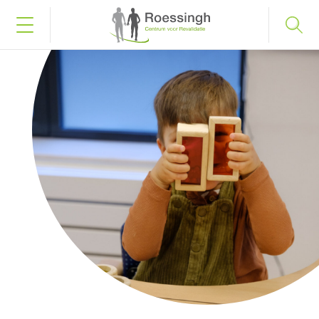
Bel naar 053 487 58 75
Inloggen
Home
Uw diagnose
Uw behandeling
Werken en leren