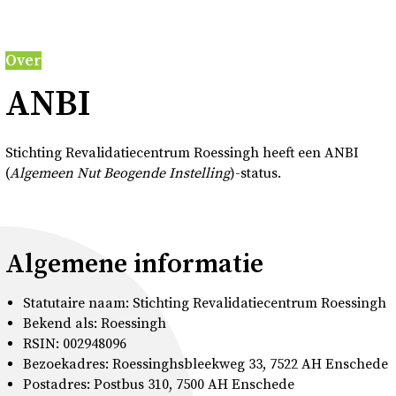
Over
Over
Contact en bezoek
ANBI
Deutsch
Stichting Revalidatiecentrum Roessingh heeft een ANBI
(
A
lgemeen Nut Beogende Instelling
)-status.
Donkere modus
Algemene informatie
Statutaire naam: Stichting Revalidatiecentrum Roessingh
Bekend als: Roessingh
RSIN: 002948096
Bezoekadres: Roessinghsbleekweg 33, 7522 AH Enschede
Postadres: Postbus 310, 7500 AH Enschede