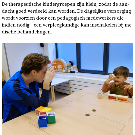
De the­ra­peu­ti­sche kin­der­groe­pen zijn klein, zodat de aan­
dacht goed ver­deeld kan wor­den. De da­ge­lijk­se ver­zor­ging
wordt voor­zien door een pe­da­go­gisch me­de­wer­kers die -
in­dien nodig - een ver­pleeg­kun­di­ge kan in­scha­ke­len bij me­
di­sche be­han­de­lin­gen.