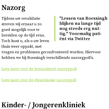
Nazorg
"Les­sen van Roes­singh
Tijdens uw revalidatie
blij­ken na lange tijd
streven wij ernaar u zo
nog steeds erg nut­
goed mogelijk voor te
tig." Voor­ma­lig pa­ti­
bereiden op de tijd erna.
ënt via Twit­ter
Toch kunt u, als u uw leven
thuis weer oppakt, met
vragen en problemen geconfronteerd worden. Hiervoor
hebben we bij Roessingh verschillende nazorgpoli's.
Lees meer over de hersenletsel-nazorgpoli
Lees meer over de dwarslaesie-nazorgpoli
Kinder- / Jongerenkliniek