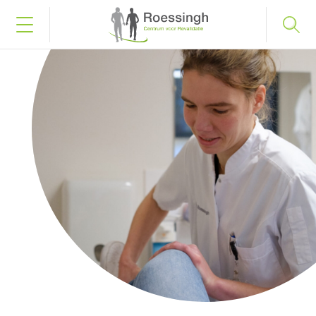
Bel naar 053 487 58 75
Inloggen
Home
Uw diagnose
Uw behandeling
Werken en leren