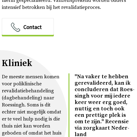
hierin gespecialiseerd. Vanzelfsprekend worden ouders
intensief betrokken bij het revalidatieproces.
Contact
Kliniek
"Na vaker te heb­ben
De meeste mensen komen
ge­re­va­li­deerd, kan ik
voor poliklinische
con­clu­de­ren dat Roes­
revalidatiebehandeling
singh voor mij ie­de­re
(dagbehandeling) naar
keer weer erg goed,
Roessingh. Soms is dit
nut­tig en toch ook
echter niet mogelijk omdat
een pret­ti­ge plek is
er te veel hulp nodig is die
om te zijn." Re­cen­sie
thuis niet kan worden
via zorg­kaart Ne­der­
geboden of omdat het huis
land