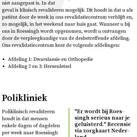
niet aangepast is. In dat
geval is klinisch revalideren mogelijk. Dit houdt in dat u als
patiënt door de week in ons revalidatiecentrum verblijft en,
zo mogelijk, in het weekend naar huis gaat. Wanneer u bij
ons in Roessingh wordt opgenomen, wordt u ontvangen
door de verpleegkundige van de desbetreffende afdeling.
Ons revalidatiecentrum kent de volgende afdelingen:
Afdeling 1: Dwarslaesie en Orthopedie
Afdeling 2 en 3: Hersenletsel
Polikliniek
"Er wordt bij Roes­
Poliklinisch revalideren
singh se­ri­eus naar je
houdt in dat mensen
ge­luis­terd." Re­cen­sie
enkele dagen of dagdelen
via zorg­kaart Ne­der­
per week naar Roessingh