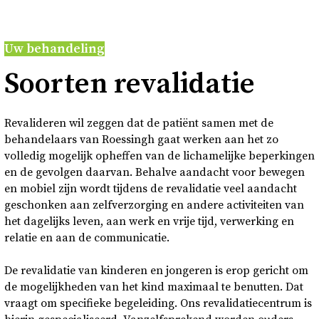
Over
Uw behandeling
Contact en bezoek
Soor­ten re­va­li­da­tie
Deutsch
Revalideren wil zeggen dat de patiënt samen met de
behandelaars van Roessingh gaat werken aan het zo
Donkere modus
volledig mogelijk opheffen van de lichamelijke beperkingen
en de gevolgen daarvan. Behalve aandacht voor bewegen
en mobiel zijn wordt tijdens de revalidatie veel aandacht
geschonken aan zelfverzorging en andere activiteiten van
het dagelijks leven, aan werk en vrije tijd, verwerking en
relatie en aan de communicatie.
De revalidatie van kinderen en jongeren is erop gericht om
de mogelijkheden van het kind maximaal te benutten. Dat
vraagt om specifieke begeleiding. Ons revalidatiecentrum is