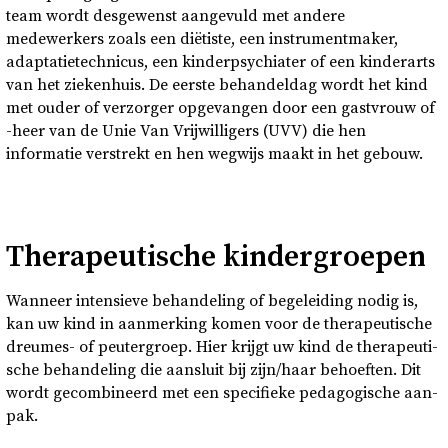
team wordt desgewenst aangevuld met andere
medewerkers zoals een diëtiste, een instrumentmaker,
adaptatietechnicus, een kinderpsychiater of een kinderarts
van het ziekenhuis. De eerste behandeldag wordt het kind
met ouder of verzorger opgevangen door een gastvrouw of
-heer van de Unie Van Vrijwilligers (UVV) die hen
informatie verstrekt en hen wegwijs maakt in het gebouw.
The­ra­peu­ti­sche kin­der­groe­pen
Wan­neer in­ten­sie­ve be­han­de­ling of be­ge­lei­ding nodig is,
kan uw kind in aan­mer­king komen voor de the­ra­peu­ti­sche
dreumes-​ of peu­ter­groep. Hier krijgt uw kind de the­ra­peu­ti­
sche be­han­de­ling die aan­sluit bij zijn/haar be­hoef­ten. Dit
wordt ge­com­bi­neerd met een spe­ci­fie­ke pe­da­go­gi­sche aan­
pak.