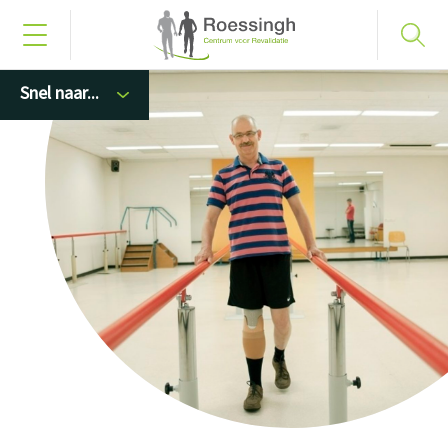
Snel naar...
Bel naar 053 487 58 75
Inloggen
Home
Uw diagnose
Uw behandeling
Werken en leren