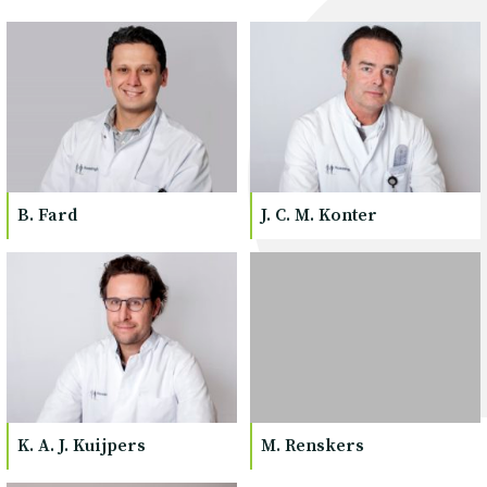
B. Fard
J. C. M. Konter
K. A. J. Kuijpers
M. Renskers