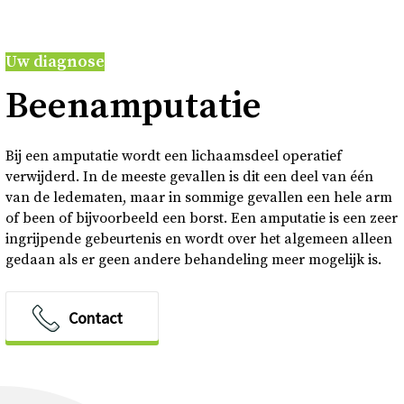
Over
Uw diagnose
Contact en bezoek
Been­am­pu­ta­tie
Deutsch
Bij een amputatie wordt een lichaamsdeel operatief
verwijderd. In de meeste gevallen is dit een deel van één
Donkere modus
van de ledematen, maar in sommige gevallen een hele arm
of been of bijvoorbeeld een borst. Een amputatie is een zeer
ingrijpende gebeurtenis en wordt over het algemeen alleen
gedaan als er geen andere behandeling meer mogelijk is.
Contact