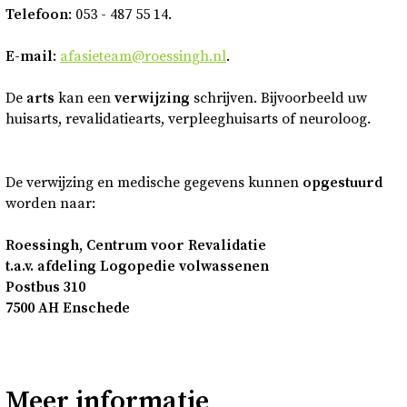
Telefoon
: 053 - 487 55 14.
E
-
mail
:
afasieteam@roessingh.nl
.
De
arts
kan een
verwijzing
schrijven. Bijvoorbeeld uw
huisarts, revalidatiearts, verpleeghuisarts of neuroloog.
De verwijzing en medische gegevens kunnen
opgestuurd
worden naar:
Roessingh, Centrum voor Revalidatie
t.a.v. afdeling Logopedie volwassenen
Postbus 310
7500 AH Enschede
Meer informatie