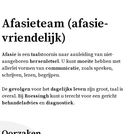
Over
Afa­sie­team (afa­sie­
Contact en bezoek
vrien­de­lijk)
Deutsch
Afasie
is een
taal
stoornis naar aanleiding van niet-
Donkere modus
aangeboren
hersenletsel
. U kunt
moeite
hebben met
allerlei vormen van
communicatie
, zoals spreken,
schrijven, lezen, begrijpen.
De
gevolgen
voor het
dagelijks leven
zijn groot, taal is
overal. Bij
Roessingh
kunt u terecht voor een gericht
behandeladvies
en
diagnostiek
.
Oorzaken