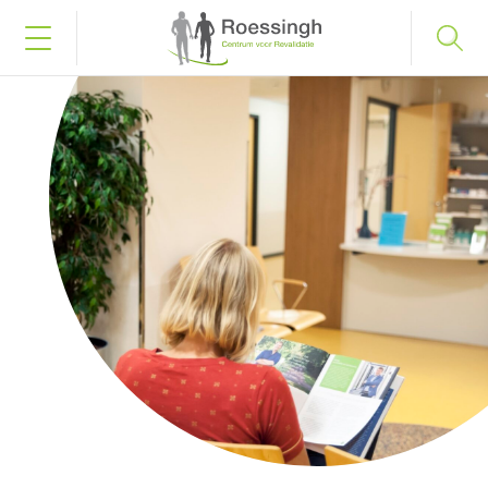
Bel naar 053 487 58 75
Inloggen
Home
Uw diagnose
Uw behandeling
Werken en leren