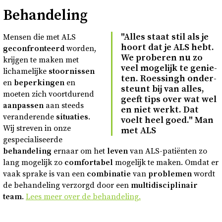
Behandeling
"Alles staat stil als je
Mensen die met ALS
hoort dat je ALS hebt.
geconfronteerd
worden,
We pro­be­ren nu zo
krijgen te maken met
veel mo­ge­lijk te ge­nie­
lichamelijke
stoornissen
ten. Roes­singh on­der­
en
beperkingen
en
steunt bij van alles,
moeten zich voortdurend
geeft tips over wat wel
aanpassen
aan steeds
en niet werkt. Dat
veranderende
situaties
.
voelt heel goed." Man
Wij streven in onze
met ALS
gespecialiseerde
behandeling
ernaar om het
leven
van ALS-patiënten zo
lang mogelijk zo
comfortabel
mogelijk te maken. Omdat er
vaak sprake is van een
combinatie
van
problemen
wordt
de behandeling verzorgd door een
multidisciplinair
team
.
Lees meer over de behandeling.