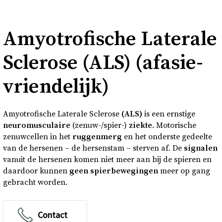
Over
Amyo­tro­fi­sche La­te­ra­le
Contact en bezoek
Scle­ro­se (ALS) (afa­sie­
Deutsch
vrien­de­lijk)
Donkere modus
Amyotrofische Laterale Sclerose
(
ALS
)
is een ernstige
neuromusculaire
(zenuw-/spier-)
ziekte
. Motorische
zenuwcellen in het
ruggenmerg
en het onderste gedeelte
van de hersenen – de hersenstam – sterven af. De
signalen
vanuit de hersenen komen niet meer aan bij de spieren en
daardoor kunnen
geen
spierbewegingen
meer op gang
gebracht worden.
Contact