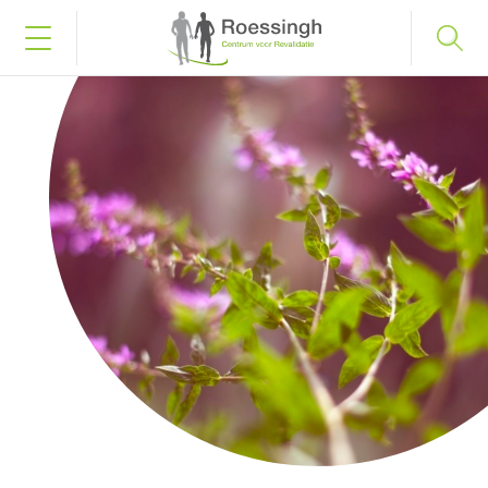
Bel naar 053 487 58 75
Inloggen
Home
Uw diagnose
Uw behandeling
Werken en leren